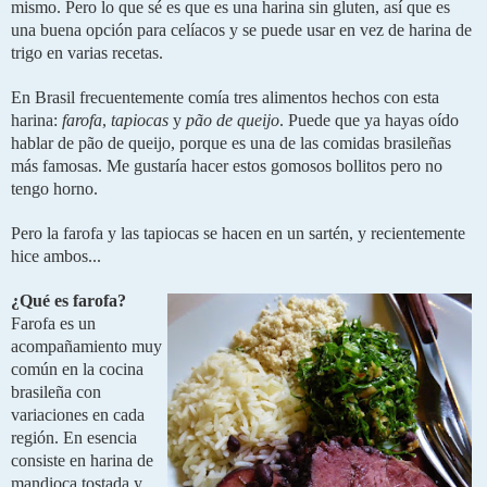
mismo. Pero lo que sé es que es una harina sin gluten, así que es 
una buena opción para celíacos y se puede usar en vez de harina de 
trigo en varias recetas.
En Brasil frecuentemente comía tres alimentos hechos con esta 
harina: 
farofa
, 
tapiocas 
y 
pão de queijo
. Puede que ya hayas oído 
hablar de pão de queijo, porque es una de las comidas brasileñas 
más famosas. Me gustaría hacer estos gomosos bollitos pero no 
tengo horno.
Pero la farofa y las tapiocas se hacen en un sartén, y recientemente 
hice ambos...
¿Qué es farofa?
Farofa es un 
acompañamiento muy 
común en la cocina 
brasileña con 
variaciones en cada 
región. En esencia 
consiste en harina de 
mandioca tostada y 