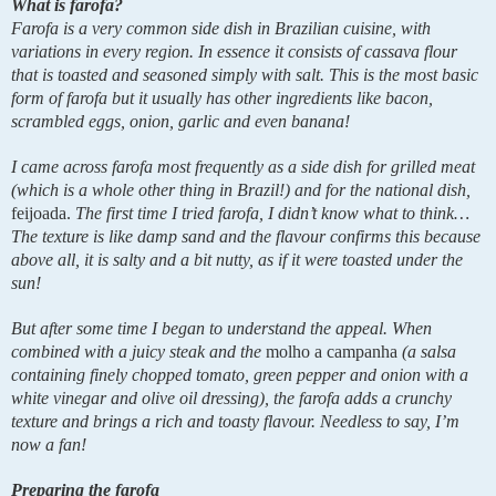
What is farofa?
Farofa is a very common side dish in Brazilian cuisine, with 
variations in every region. In essence it consists of cassava flour 
that is toasted and seasoned simply with salt. This is the most basic 
form of farofa but it usually has other ingredients like bacon, 
scrambled eggs, onion, garlic and even banana!
I came across farofa most frequently as a side dish for grilled meat 
(which is a whole other thing in Brazil!) and for the national dish, 
feijoada.
 The first time I tried farofa, I didn’t know what to think… 
The texture is like damp sand and the flavour confirms this because 
above all, it is salty and a bit nutty, as if it were toasted under the 
sun!
But after some time I began to understand the appeal. When 
combined with a juicy steak and the 
molho a campanha
 (a salsa 
containing finely chopped tomato, green pepper and onion with a 
white vinegar and olive oil dressing), the farofa adds a crunchy 
texture and brings a rich and toasty flavour. Needless to say, I’m 
now a fan!
Preparing the farofa