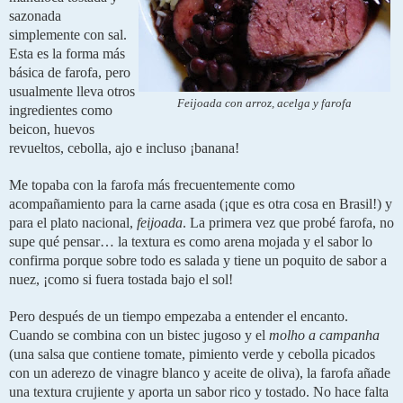
sazonada 
simplemente con sal. 
Esta es la forma más 
básica de farofa, pero 
usualmente lleva otros 
Feijoada con arroz, acelga y farofa
ingredientes como 
beicon, huevos 
revueltos, cebolla, ajo e incluso ¡banana!
Me topaba con la farofa más frecuentemente como 
acompañamiento para la carne asada (¡que es otra cosa en Brasil!) y 
para el plato nacional, 
feijoada
. La primera vez que probé farofa, no 
supe qué pensar… la textura es como arena mojada y el sabor lo 
confirma porque sobre todo es salada y tiene un poquito de sabor a 
nuez, ¡como si fuera tostada bajo el sol!
Pero después de un tiempo empezaba a entender el encanto. 
Cuando se combina con un bistec jugoso y el 
molho a campanha
(una salsa que contiene tomate, pimiento verde y cebolla picados 
con un aderezo de vinagre blanco y aceite de oliva), la farofa añade 
una textura crujiente y aporta un sabor rico y tostado. No hace falta 