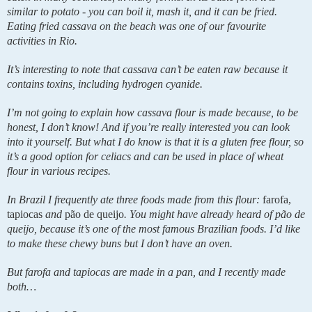
similar to potato - you can boil it, mash it, and it can be fried. 
Eating fried cassava on the beach was one of our favourite 
activities in Rio.
It’s interesting to note that cassava can’t be eaten raw because it 
contains toxins, including hydrogen cyanide.
I’m not going to explain how cassava flour is made because, to be 
honest, I don’t know! And if you’re really interested you can look 
into it yourself. But what I do know is that it is a gluten free flour, so 
it’s a good option for celiacs and can be used in place of wheat 
flour in various recipes.
In Brazil I frequently ate three foods made from this flour: 
farofa, 
tapiocas 
and
 pão de queijo
. You might have already heard of pão de 
queijo, because it’s one of the most famous Brazilian foods. I’d like 
to make these chewy buns but I don’t have an oven.
But farofa and tapiocas are made in a pan, and I recently made 
both…