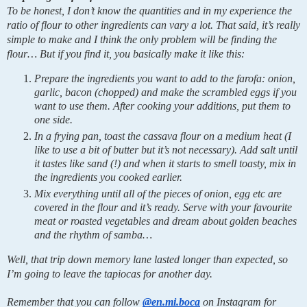
To be honest, I don’t know the quantities and in my experience the 
ratio of flour to other ingredients can vary a lot. That said, it’s really 
simple to make and I think the only problem will be finding the 
flour… But if you find it, you basically make it like this:
Prepare the ingredients you want to add to the farofa: onion, 
garlic, bacon (chopped) and make the scrambled eggs if you 
want to use them. After cooking your additions, put them to 
one side.
In a frying pan, toast the cassava flour on a medium heat (I 
like to use a bit of butter but it’s not necessary). Add salt until 
it tastes like sand (!) and when it starts to smell toasty, mix in 
the ingredients you cooked earlier.
Mix everything until all of the pieces of onion, egg etc are 
covered in the flour and it’s ready. Serve with your favourite 
meat or roasted vegetables and dream about golden beaches 
and the rhythm of samba…
Well, that trip down memory lane lasted longer than expected, so 
I’m going to leave the tapiocas for another day.
Remember that you can follow 
@en.mi.boca
 on Instagram for 