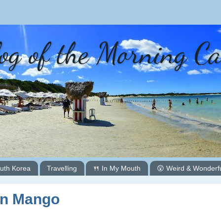
og of the Morning C
uth Korea
Travelling
🍴 In My Mouth
😲 Weird & Wonderf
on Mango