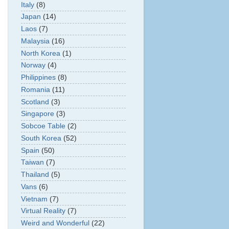
Italy
(8)
Japan
(14)
Laos
(7)
Malaysia
(16)
North Korea
(1)
Norway
(4)
Philippines
(8)
Romania
(11)
Scotland
(3)
Singapore
(3)
Sobcoe Table
(2)
South Korea
(52)
Spain
(50)
Taiwan
(7)
Thailand
(5)
Vans
(6)
Vietnam
(7)
Virtual Reality
(7)
Weird and Wonderful
(22)