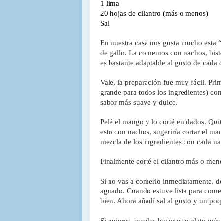
1 lima
20 hojas de cilantro (más o menos)
Sal
En nuestra casa nos gusta mucho esta “
de gallo. La comemos con nachos, biste
es bastante adaptable al gusto de cada 
Vale, la preparación fue muy fácil. Prim
grande para todos los ingredientes) con
sabor más suave y dulce.
Pelé el mango y lo corté en dados. Quit
esto con nachos, sugeriría cortar el m
mezcla de los ingredientes con cada n
Finalmente corté el cilantro más o men
Si no vas a comerlo inmediatamente, déj
aguado. Cuando estuve lista para comer,
bien. Ahora añadí sal al gusto y un po
Si quieres, puedes hacer este plato más 