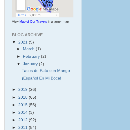
View
Map of Our Travels
in a larger map
BLOG ARCHIVE
▼
2021
(5)
►
March
(1)
►
February
(2)
▼
January
(2)
Tacos de Pato con Mango
¡Español En Mi Boca!
►
2019
(26)
►
2018
(65)
►
2015
(56)
►
2014
(3)
►
2012
(92)
►
2011
(54)