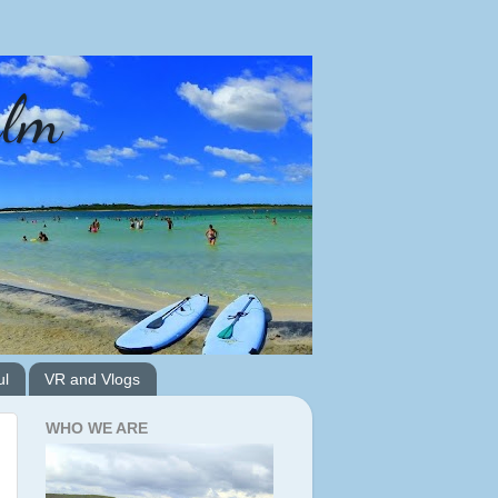
alm
ul
VR and Vlogs
WHO WE ARE