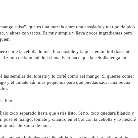
mango salsa”, que es una mezcla entre una ensalada y un tipo de pico 
c, y ahora con tacos. Es muy simple y lleva pocos ingredientes pero 
quien.
ero corté la cebolla lo más fina posible y la puse en un bol (bastante 
 el zumo de la mitad de la lima. Esto hace que la cebolla tenga un 
é las semillas del tomate y lo corté como ael mango. Si quieres comer 
ango y el tomate aún más pequeños para que puedas sacar una buena 
acho.
os fino.
alo todo separado hasta que estés listo. Si no, todo quedará blando y 
 puse el mango, tomate y cilantro en el bol con la cebolla y lo mezclé 
quito más de zumo de lima.
picante con hojuelas de chile, chile fresco (picado), o chile molido. 