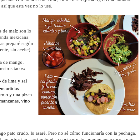
así que esta vez no lo usé. 
as de maíz son lo
tienda mexicana
las preparé según
ente, sin aceite).
da de mango, 
estros tacos:
de lima y sal
ncurtidos 
rojo y una pizca 
 manzanas, vino 
ngo pato crudo, lo asaré. Pero no sé cómo funcionaría con la pechuga, 
d, no estoy tan acostumbrada a cocinar pato, aunque me parezca muy 