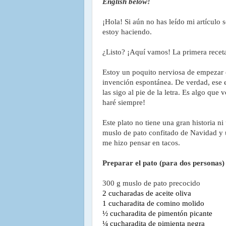
English below!
¡Hola! Si aún no has leído mi artículo s
estoy haciendo.
¿Listo? ¡Aquí vamos! La primera rece
Estoy un poquito nerviosa de empezar e
invención espontánea. De verdad, ese es
las sigo al pie de la letra. Es algo que
haré siempre!
Este plato no tiene una gran historia n
muslo de pato confitado de Navidad y 
me hizo pensar en tacos.
Preparar el pato (para dos personas)
300 g muslo de pato precocido
2 cucharadas de aceite oliva
1 cucharadita de comino molido
½ cucharadita de pimentón picante
¼ cucharadita de pimienta negra