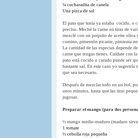
¼ cucharadita de canela
Una pizca de sal
El pato que tenía ya estaba  cocido, o c
preciso. Meché la carne en tiras de vari
mezclé con un poquito de aceite oliva y
comino, pimentón picante, pimienta negr
La cantidad de las especias depende de 
carne que tengas tienes. Cuídate con la s
pato está cocido o curado puede ser que
bastante sal. En este caso yo sugeriría d
Después de mezclar todo en un bol, puse
unos minutos, hasta que las tiras peque
jugosas. 
Preparar el mango (para dos persona
½ mango medio-maduro (maduro sirve 
1 tomate
½ cebolla roja pequeña