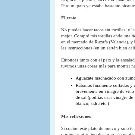
Pero mi pato ya estaba bastante picante 
El resto
No puedes hacer tacos sin tortillas, y l
mejor. Compré mis tortillas ende una 
en el mercado de Ruzafa (Valencia), y 
las instrucciones (en un sartén bien cali
Entonces junto con el pato y la ensala
tuvimos unas cosas más para montar nu
Aguacate machacado con zumo 
Rábanos finamente cortados y e
brevemente en vinagre de vino 
de sal (podrías usar vinagre de
blanco, sidra etc.)
Mis reflexiones
Si cocino este plato de nuevo y solo te
porque es otro tipo de carne. De verda